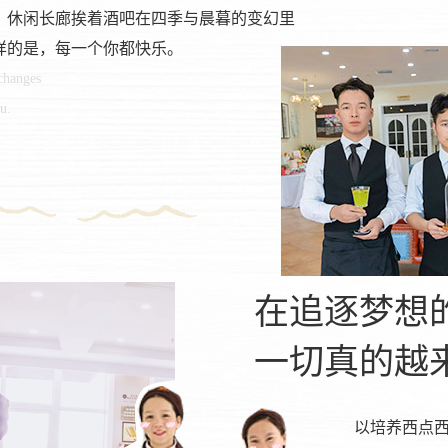
，休闲长廊挨着酒吧在四季与晨暮的变幻里
样的是，每一个你都快乐。
 changes
u.
在追逐梦想
一切真的越
以培养西点