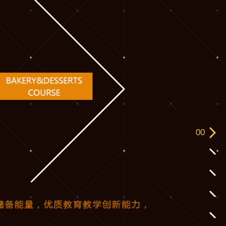
00
01
02
03
04