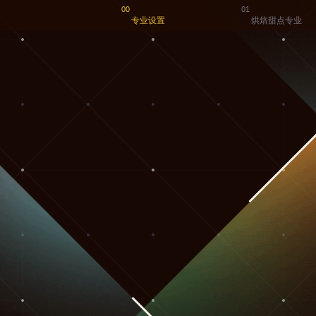
00
01
专业设置
烘焙甜点专业
烘焙甜点专业